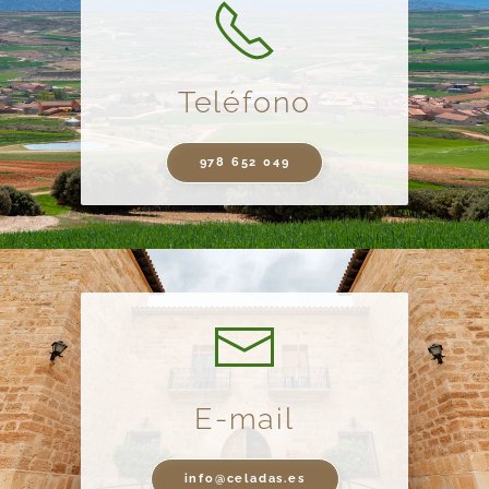
Teléfono
978 652 049
E-mail
info@celadas.es