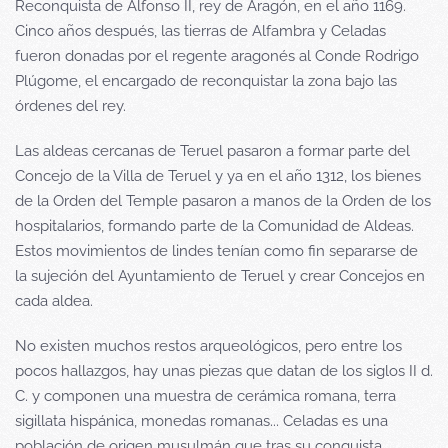
Reconquista de Alfonso II, rey de Aragón, en el año 1169.
Cinco años después, las tierras de Alfambra y Celadas
fueron donadas por el regente aragonés al Conde Rodrigo
Plúgome, el encargado de reconquistar la zona bajo las
órdenes del rey.
Las aldeas cercanas de Teruel pasaron a formar parte del
Concejo de la Villa de Teruel y ya en el año 1312, los bienes
de la Orden del Temple pasaron a manos de la Orden de los
hospitalarios, formando parte de la Comunidad de Aldeas.
Estos movimientos de lindes tenían como fin separarse de
la sujeción del Ayuntamiento de Teruel y crear Concejos en
cada aldea.
No existen muchos restos arqueológicos, pero entre los
pocos hallazgos, hay unas piezas que datan de los siglos II d.
C. y componen una muestra de cerámica romana, terra
sigillata hispánica, monedas romanas... Celadas es una
población de origen musulmán que tras su conquista