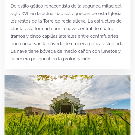
De estilo gótico renacentista de la segunda mitad del
siglo XVI, en la actualidad sólo quedan de esta Iglesia
los restos de la Torre de recia sillería. La estructura de
planta está formada por la nave central de cuatro
tramos y cinco capillas laterales entre contrafuertes
que conservan la bóveda de crucería gótica estrellada.
La nave tiene bóveda de medio cañón con lunetos y
cabecera poligonal en la prolongación.