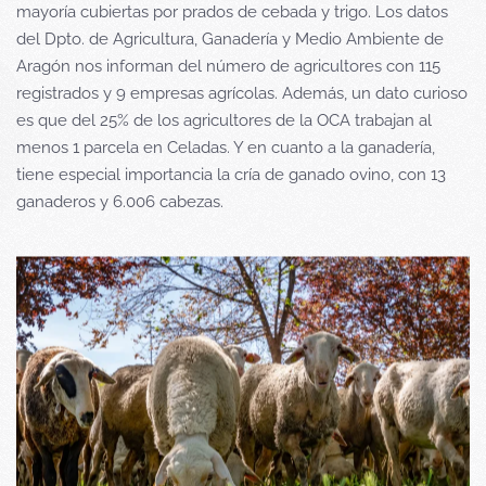
mayoría cubiertas por prados de cebada y trigo. Los datos
del Dpto. de Agricultura, Ganadería y Medio Ambiente de
Aragón nos informan del número de agricultores con 115
registrados y 9 empresas agrícolas. Además, un dato curioso
es que del 25% de los agricultores de la OCA trabajan al
menos 1 parcela en Celadas. Y en cuanto a la ganadería,
tiene especial importancia la cría de ganado ovino, con 13
ganaderos y 6.006 cabezas.